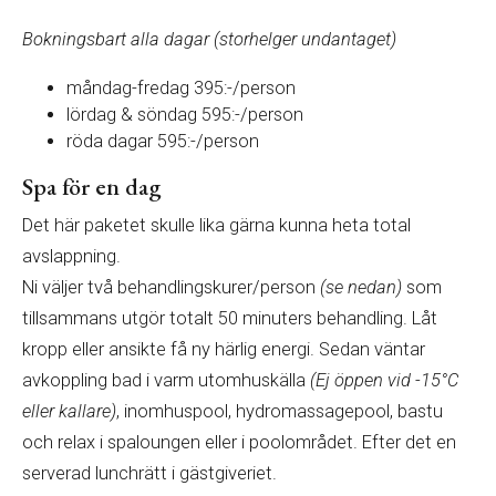
Bokningsbart alla dagar (storhelger undantaget)
måndag-fredag 395:-/person
lördag & söndag 595:-/person
röda dagar 595:-/person
Spa för en dag
Det här paketet skulle lika gärna kunna heta total
avslappning.
Ni väljer två behandlingskurer/person
(se nedan)
som
tillsammans utgör totalt 50 minuters behandling. Låt
kropp eller ansikte få ny härlig energi. Sedan väntar
avkoppling bad i varm utomhuskälla
(Ej öppen vid -15°C
eller kallare)
, inomhuspool, hydromassagepool, bastu
och relax i spaloungen eller i poolområdet. Efter det en
serverad lunchrätt i gästgiveriet.