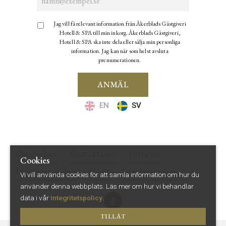
Jag vill få relevant information från Åkerblads Gästgiveri
Hotell & SPA till min inkorg. Åkerblads Gästgiveri,
Hotell & SPA ska inte dela eller sälja min personliga
information. Jag kan när som helst avsluta
prenumerationen.
ANMÄL
EN
SV
Om cookies
Kontakta oss
Hitta hit
Cookies
Integritetspolicy
Blogg
Lunchmeny Juni
Vi vill använda cookies för att samla information om hur du
använder denna webbplats.
Läs mer om hur vi behandlar
data i vår
Integritetspolicy
.
TILLÅT