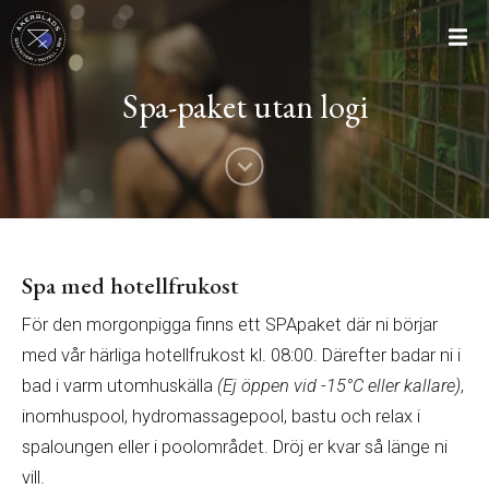
Spa-paket utan logi
Spa med hotellfrukost
För den morgonpigga finns ett SPApaket där ni börjar
med vår härliga hotellfrukost kl. 08:00. Därefter badar ni i
bad i varm utomhuskälla
(Ej öppen vid -15°C eller kallare)
,
inomhuspool, hydromassagepool, bastu och relax i
spaloungen eller i poolområdet. Dröj er kvar så länge ni
vill.