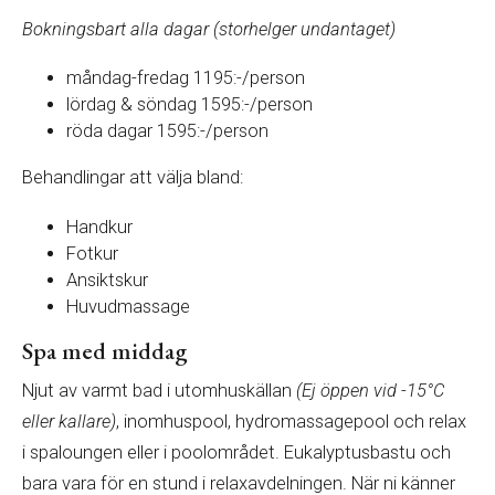
Bokningsbart alla dagar (storhelger undantaget)
måndag-fredag 1195:-/person
lördag & söndag 1595:-/person
röda dagar 1595:-/person
Behandlingar att välja bland:
Handkur
Fotkur
Ansiktskur
Huvudmassage
Spa med middag
Njut av varmt bad i utomhuskällan
(Ej öppen vid -15°C
eller kallare)
, inomhuspool, hydromassagepool och relax
i spaloungen eller i poolområdet. Eukalyptusbastu och
bara vara för en stund i relaxavdelningen. När ni känner