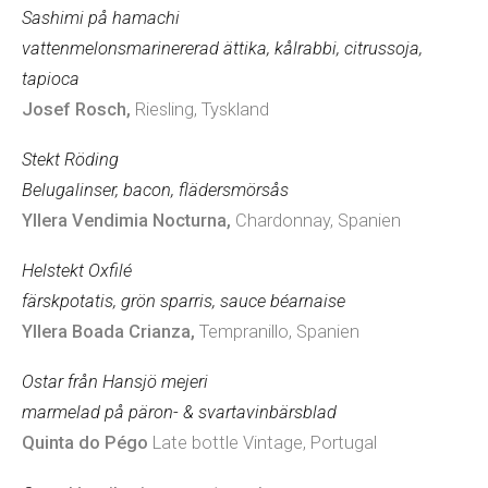
Sashimi på hamachi
vattenmelonsmarinererad ättika, kålrabbi, citrussoja,
tapioca
Josef Rosch,
Riesling, Tyskland
S
tekt Röding
Belugalinser, bacon, flädersmörsås
Yllera Vendimia Nocturna,
Chardonnay, Spanien
Helstekt Oxfilé
färskpotatis, grön sparris, sauce béarnaise
Yllera Boada Crianza,
Tempranillo, Spanien
Ostar från Hansjö mejeri
marmelad på päron- & svartavinbärsblad
Quinta do Pégo
Late bottle Vintage, Portugal