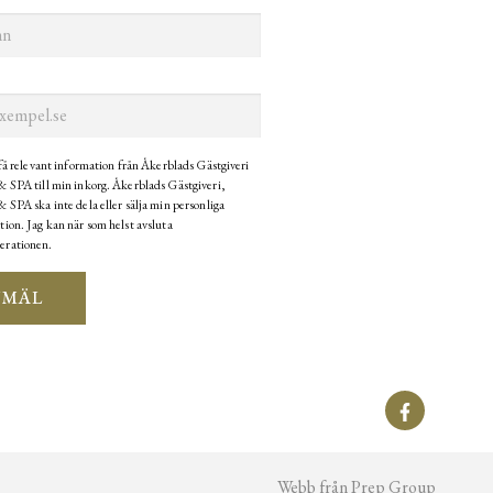
 få relevant information från Åkerblads Gästgiveri
& SPA till min inkorg. Åkerblads Gästgiveri,
 SPA ska inte dela eller sälja min personliga
tion. Jag kan när som helst avsluta
erationen.
NMÄL
Webb från Prep Group