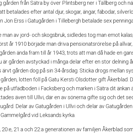
g gården från Sätra by över Plintsberg ner i Tällberg och n
skatt betalades efter antal djur, skogar, ängar, fäbodar, silver
 Jon Erss i Gatugården i Tillebergh betalade sex penningar 
 man av jord- och skogsbruk, sidledes tog man emot kalas,
örst år 1910 började man driva pensionatsrörelse på allva
gården ända fram till år 1943, trots att man då hade en gan
u är gården avstyckad i många delar efter en stor delning å
 ärvt gården dog på sin 34-årsdag. Sticka drogs mellan 
gården, lotten föll på Gatu Kersti Olsdotter gift Åkerblad. 
 på utfädboden i Facksberg och marken i Sätra dit änkan ä
ttades även till Ullvi, där en av sönerna gifte sig och det 
ugård. Delar av Gatugården i Ullvi och delar av Gatugården 
 Gammelgård vid Leksands kyrka.
e, 20:e, 21:a och 22:a generationen av familjen Åkerblad so