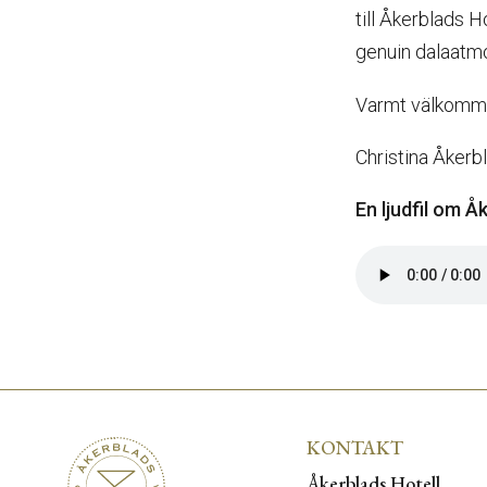
till Åkerblads H
genuin dalaatmo
Varmt välkomm
Christina Åkerb
En ljudfil om Å
KONTAKT
Åkerblads Hotell