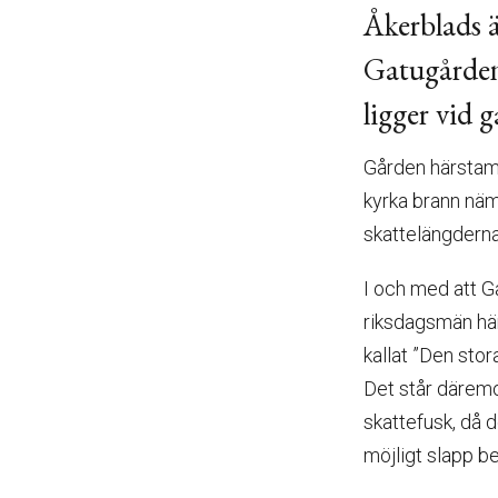
Åkerblads ä
Gatugården
ligger vid g
Gården härstamm
kyrka brann näm
skattelängderna 
I och med att 
riksdagsmän här
kallat ”Den sto
Det står däremot
skattefusk, då 
möjligt slapp be