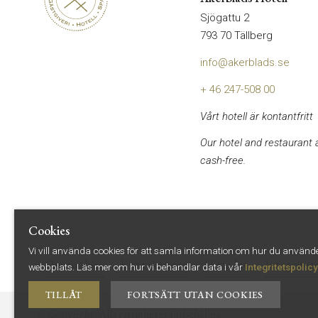
Sjögattu 2
793 70 Tällberg
info@akerblads.se
+ 46 247-508 00
Vårt hotell är kontantfritt
Our hotel and restaurant 
cash-free.
Cookies
Vi vill använda cookies för att samla information om hur du använd
Om cookies
Kontakta oss
Hitta hit
Integritet
webbplats.
Läs mer om hur vi behandlar data i vår
Integritetspolicy
TILLÅT
FORTSÄTT UTAN COOKIES
©
Copyright. Alla rättigheter förbehållna.