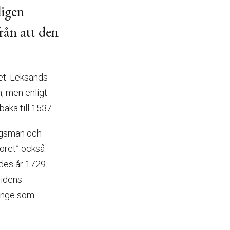
ligen
rån att den
let. Leksands
, men enligt
aka till 1537.
agsmän och
oret” också
des år 1729.
tidens
länge som