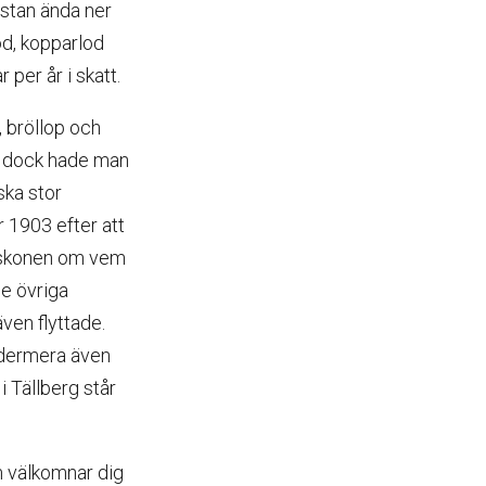
ästan ända ner
lod, kopparlod
per år i skatt.
 bröllop och
r, dock hade man
ska stor
r 1903 efter att
syskonen om vem
De övriga
ven flyttade.
sedermera även
i Tällberg står
m välkomnar dig