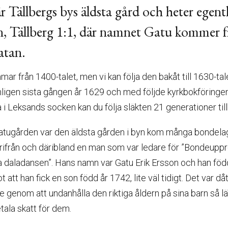
r Tällbergs bys äldsta gård och heter egent
, Tällberg 1:1, där namnet Gatu kommer f
atan.
ar från 1400-talet, men vi kan följa den bakåt till 1630-ta
ligen sista gången år 1629 och med följde kyrkbokföringen
i Leksands socken kan du följa släkten 21 generationer tillb
Gatugården var den äldsta gården i byn kom många bondel
ifrån och däribland en man som var ledare för ”Bondeuppr
ra daladansen”. Hans namn var Gatu Erik Ersson och han föd
 att han fick en son född år 1742, lite väl tidigt. Det var då
de genom att undanhålla den riktiga åldern på sina barn så 
tala skatt för dem.