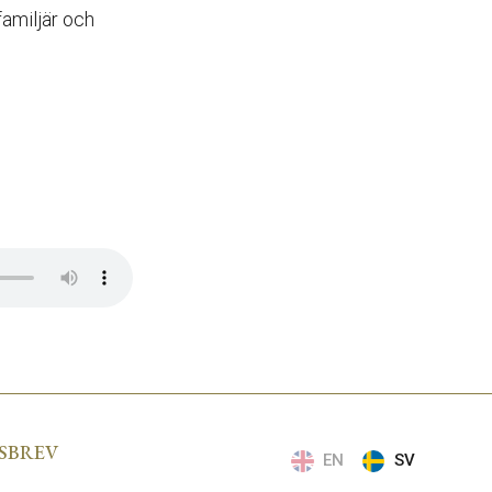
familjär och
SBREV
EN
SV