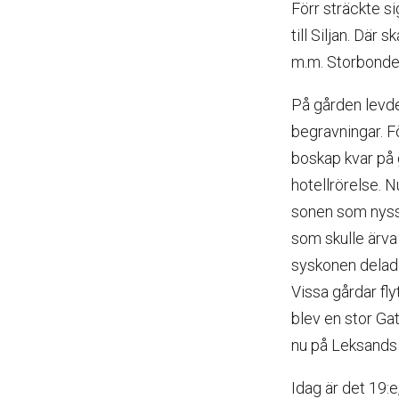
Förr sträckte si
till Siljan. Där 
m.m. Storbonden
På gården levde
begravningar. F
boskap kvar på 
hotellrörelse. N
sonen som nyss
som skulle ärva 
syskonen delade
Vissa gårdar fly
blev en stor Gat
nu på Leksands
Idag är det 19: