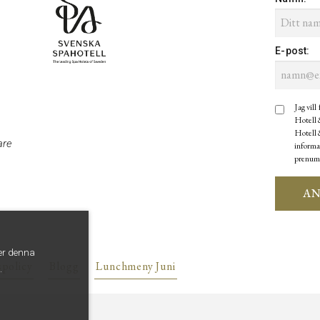
E-post
:
Jag vill
Hotell 
Hotell &
are
informa
prenum
A
er denna
spolicy
Blogg
Lunchmeny Juni
.