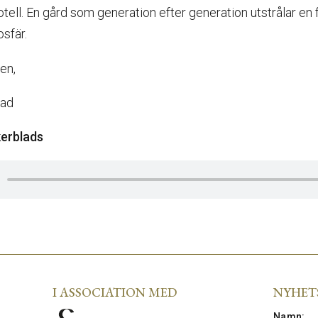
otell. En gård som generation efter generation utstrålar en 
sfär.
en,
lad
kerblads
I ASSOCIATION MED
NYHET
Namn
: