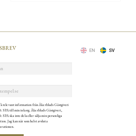
SBREV
EN
SV
 få relevant information från Åkerblads Gästgiveri
& SPA till min inkorg. Åkerblads Gästgiveri,
 SPA ska inte dela eller sälja min personliga
tion. Jag kan när som helst avsluta
erationen.