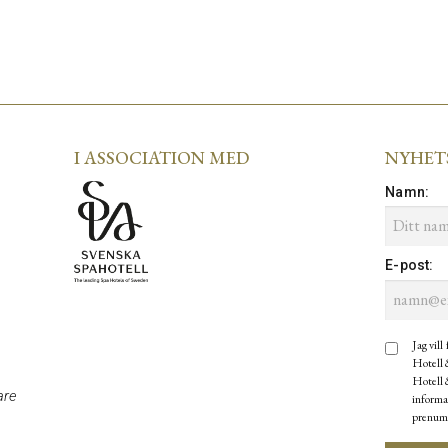
I ASSOCIATION MED
NYHET
Namn
:
E-post
:
Jag vill
Hotell 
Hotell &
are
informa
prenum