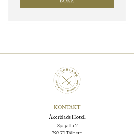
BOKA
KONTAKT
Åkerblads Hotell
Sjögattu 2
793 70 Tällberg