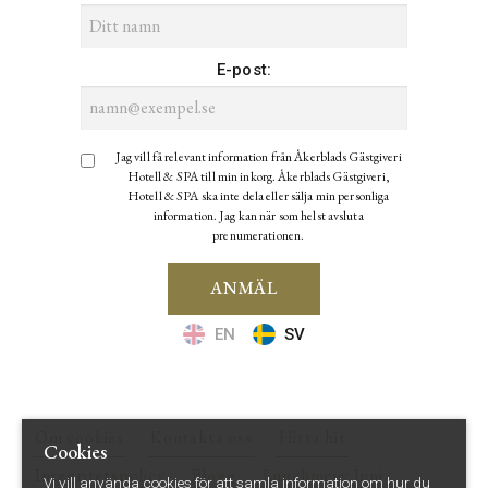
E-post
:
Jag vill få relevant information från Åkerblads Gästgiveri
Hotell & SPA till min inkorg. Åkerblads Gästgiveri,
Hotell & SPA ska inte dela eller sälja min personliga
information. Jag kan när som helst avsluta
prenumerationen.
ANMÄL
EN
SV
Om cookies
Kontakta oss
Hitta hit
Cookies
Integritetspolicy
Blogg
Lunchmeny Juni
Vi vill använda cookies för att samla information om hur du