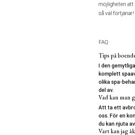
möjligheten att
så väl förtjänar!
FAQ
Tips på boend
I den gemytliga
komplett spaav
olika spa-beha
del av.
Vad kan man g
Att ta ett avb
oss. För en kom
du kan njuta a
Vart kan jag åk