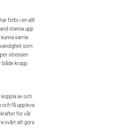
 förbi i en allt
bland stanna upp
å kunna samla
nödvändighet som
äpper stressen
ör både kropp
t koppla av och
en och få uppleva
krafter för vår
a svårt att göra