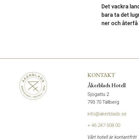
Det vackra land
bara ta det lugn
ner och återfå
KONTAKT
Åkerblads Hotell
Sjögattu 2
793 70 Tällberg
info@akerblads.se
+ 46 247-508 00
Vårt hotell är kontantfritt