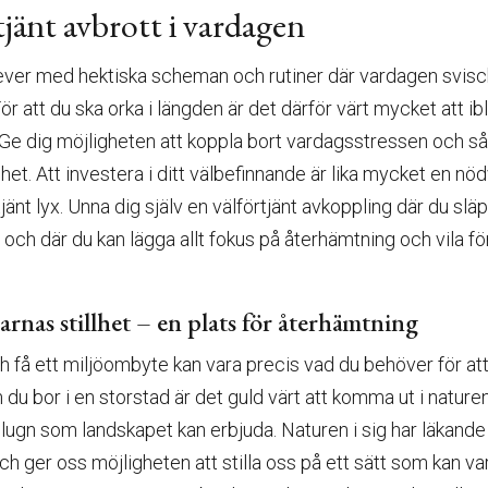
tjänt avbrott i vardagen
ver med hektiska scheman och rutiner där vardagen svischar
ör att du ska orka i längden är det därför värt mycket att i
 Ge dig möjligheten att koppla bort vardagsstressen och s
illhet. Att investera i ditt välbefinnande är lika mycket en 
tjänt lyx. Unna dig själv en välförtjänt avkoppling där du sl
 och där du kan lägga allt fokus på återhämtning och vila f
rnas stillhet – en plats för återhämtning
ch få ett miljöombyte kan vara precis vad du behöver för at
 du bor i en storstad är det guld värt att komma ut i natur
 lugn som landskapet kan erbjuda. Naturen i sig har läkande 
h ger oss möjligheten att stilla oss på ett sätt som kan var