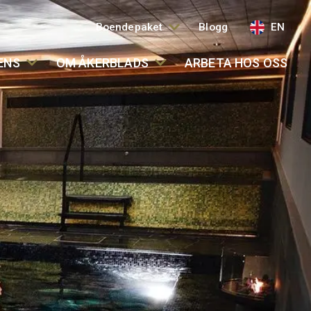
Boendepaket
Blogg
EN
ENS
OM ÅKERBLADS
ARBETA HOS OSS