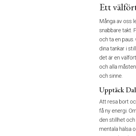
Ett välför
Många av oss le
snabbare takt. F
och ta en paus.
dina tankar i st
det är en välför
och alla måsten
och sinne.
Upptäck Dala
Att resa bort o
få ny energi. Om
den stillhet och
mentala hälsa oc