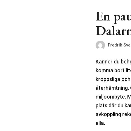
En pau
Dalar
Fredrik Sv
Känner du beho
komma bort lite
kroppsliga och
återhämtning. O
miljöombyte. Mi
plats där du ka
avkoppling rek
alla.