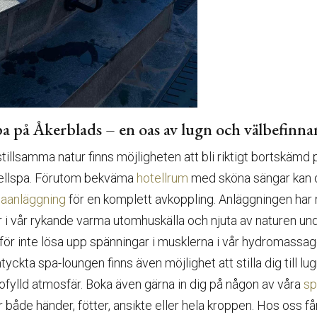
pa på Åkerblads – en oas av lugn och välbefinn
stillsamma natur finns möjligheten att bli riktigt bortskämd 
ellspa. Förutom bekväma
hotellrum
med sköna sängar kan d
aanläggning
för en komplett avkoppling. Anläggningen har n
r i vår rykande varma utomhuskälla och njuta av naturen un
rför inte lösa upp spänningar i musklerna i vår hydromassag
yckta spa-loungen finns även möjlighet att stilla dig till l
rofylld atmosfär. Boka även gärna in dig på någon av våra
sp
r både händer, fötter, ansikte eller hela kroppen. Hos oss f