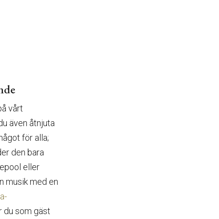
ande
på vårt
u även åtnjuta
ågot för alla;
der den bara
epool eller
ugn musik med en
a-
år du som gäst