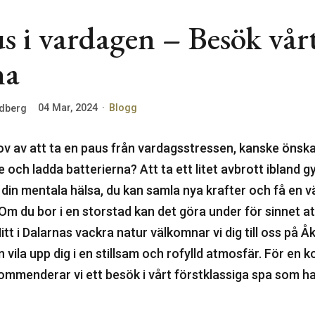
s i vardagen – Besök vårt
na
04 Mar, 2024
·
Blogg
edberg
v av att ta en paus från vardagsstressen, kanske önsk
 och ladda batterierna? Att ta ett litet avbrott ibland 
 din mentala hälsa, du kan samla nya krafter och få en 
m du bor i en storstad kan det göra under för sinnet att
tt i Dalarnas vackra natur välkomnar vi dig till oss på Å
n vila upp dig i en stillsam och rofylld atmosfär. För en 
ommenderar vi ett besök i vårt förstklassiga spa som ha