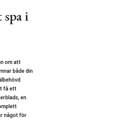
 spa i
an om att
gynnar både din
välbehövd
 få ett
kerblads, en
komplett
r något för