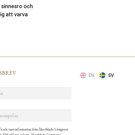
a sinnesro och
dig att varva
SBREV
EN
SV
 få relevant information från Åkerblads Gästgiveri
& SPA till min inkorg. Åkerblads Gästgiveri,