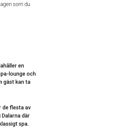
ardagen som du
ahåller en
 spa-lounge och
m gäst kan ta
 de flesta av
i Dalarna där
lassigt spa.