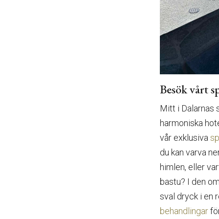
Besök vårt s
Mitt i Dalarnas 
harmoniska hot
vår exklusiva
sp
du kan varva ne
himlen, eller va
bastu? I den omt
sval dryck i en 
behandlingar
fö