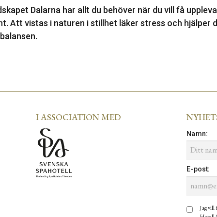
skapet Dalarna har allt du behöver när du vill få upplev
t. Att vistas i naturen i stillhet läker stress och hjälper 
 balansen.
I ASSOCIATION MED
NYHET
Namn
:
E-post
:
Jag vill
Hotell 