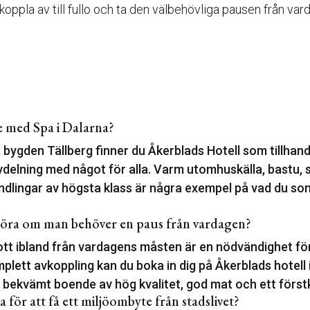
 koppla av till fullo och ta den välbehövliga pausen från v
e med Spa i Dalarna?
 bygden Tällberg finner du Åkerblads Hotell som tillhand
delning med något för alla. Varm utomhuskälla, bastu,
ndlingar av högsta klass är några exempel på vad du so
öra om man behöver en paus från vardagen?
rott ibland från vardagens måsten är en nödvändighet för
plett avkoppling kan du boka in dig på Åkerblads hotell 
v bekvämt boende av hög kvalitet, god mat och ett förstk
a för att få ett miljöombyte från stadslivet?